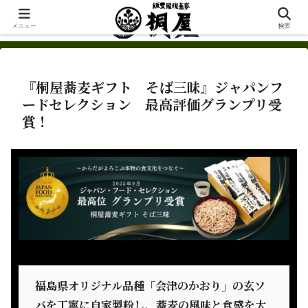
メニュー
検索
『桐屋蕎麦ギフト そば三昧』ジャパンフ
ードセレクション 最高評価グランプリ受
賞！
福島県オリジナル品種「会津のかおり」の玄ソ
バを丁寧に自家製粉し、蕎麦の風味と食感を大