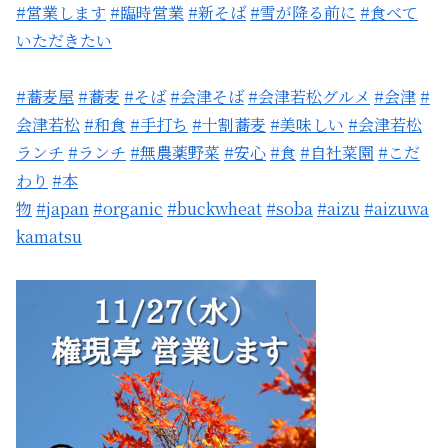
#営業します
#臨時営業
#新そば
#雪が降る前に
#食べて
いただきたい
#蕎麦屋
#蕎麦
#そば
#会津そば
#会津若松グルメ
#会津
#
会津若松
#和食
#手打ち
#十割蕎麦
#美味しい
#会津若松
ランチ
#ランチ
#無農薬野菜
#安心
#食
#自社菜園
#こだ
わり
#本
物
#japan
#organic
#buckwheat
#soba
#aizu
#aizuwa
kamatsu